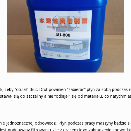
, żeby “otulał” drut. Drut powinien “zabierać” płyn za sobą podczas r
tawał się do szczeliny a nie “odbijał” się od materiału, co natychmi
 nie jednoznacznej odpowiedzi. Płyn podczas pracy maszyny będzie się
jest poddawany filtrowaniu, ale z czasem jego zabrudzenie spowoduje