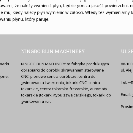
i, że należy wymienić płyn, będzie gorsza jakość powierzchni, nies
 mu, kiedy należy płyn wymienić w całości. Wtedy też wymieniamy lub
aniu płynu, który paruje.
NINGBO BLIN MACHINERY
ULGR
iarki
NINGBO BLIN MACHINERY to fabryka produkująca
88-100
obrabiarki do obróbki skrawaniem sterowane
ul. Ale
ębne,
CNC: pionowe centra obróbcze, centra do
Tel: +4
gwintowania i wiercenia, tokarki CNC, centra
tokarskie, centra tokarsko-frezarskie, automaty
Email: 
tokarskie (tokarki) typu szwajcarskiego, tokarki do
gwintowania rur.
Prosim