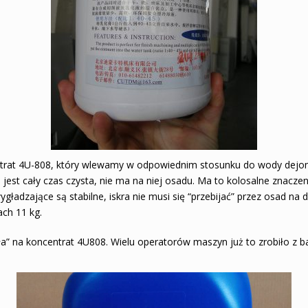
trat 4U-808, który wlewamy w odpowiednim stosunku do wody dejoniz
 jest cały czas czysta, nie ma na niej osadu. Ma to kolosalne znaczen
gładzające są stabilne, iskra nie musi się “przebijać” przez osad na 
ch 11 kg.
a” na koncentrat 4U808. Wielu operatorów maszyn już to zrobiło z b