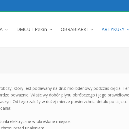
MA
DMCUT Pekin
OBRABIARKI
ARTYKUŁY
bczy, który jest podawany na drut molibdenowy podczas cięcia. Ten
rdzo poważnie. Właściwy dobór płynu obróbczego i jego prawidłowe
zyn. Od tego zależy w dużej mierze powierzchnia detalu po cięciu.
dania:
dunki elektryczne w określone miejsce.
, chroni przed upaleniem.