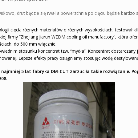
idłowo, drut będzie się rwał a powierzchnia po cięciu będzie bardzo s
ii cięcia różnych materiałów o różnych wysokościach, testował ki
iej firmy “Zhejiang Jiarun WEDM cooling oil manufactory”, która of
ściach, do 500 mm włącznie.
wiednim stosunku koncentrat tzw. “mydła”. Koncentrat dostarczany 
ylowanej. Lepsze efekty pracy osiągniemy stosując wodę destylowan
o najmniej 5 lat fabryka DM-CUT zarzuciła takie rozwiązanie. P
808.