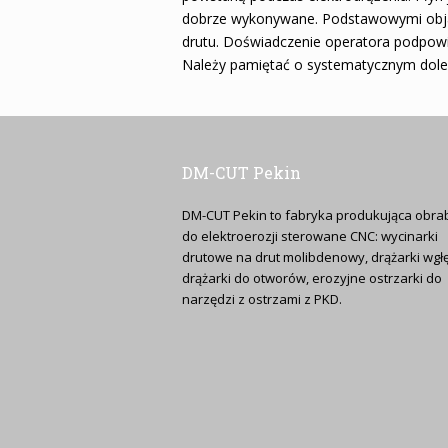
dobrze wykonywane. Podstawowymi objawam
drutu. Doświadczenie operatora podpowie
Należy pamiętać o systematycznym dolew
DM-CUT Pekin
DM-CUT Pekin to fabryka produkująca obrab
do elektroerozji sterowane CNC: wycinarki
drutowe na drut molibdenowy, drążarki wgł
drążarki do otworów, erozyjne ostrzarki do
narzędzi z ostrzami z PKD.