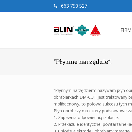
663 750 527
FIR
“Płynne narzędzie”.
“Płynnym narzędziem” nazywam płyn obró
obrabiarkach DM-CUT jest traktowany ba
molibdenowy, to połowa sukcesu tych mas
Płyn obróbczy ma cztery podstawowe za
1. Zapewnia odpowiednią izolację.
2. Przekazuje identyczne, powtarzalne ła
3. Chłodzi elektrodę i obrabiany materiał