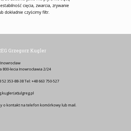
tabilność cięcia, zwarcia, zrywanie
 dokładnie czyścimy filtr.
EG Grzegorz Kugler
 Inowrocław
ja 800-lecia Inowrocławia 2/24
8 52 353-88-38 Tel: +48 663 750-527
g.kugler(at)ulgreg.pl
y o kontakt na telefon komórkowy lub mail.