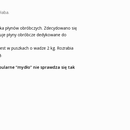
łaba.
lka płynów obróbczych. Zdecydowano się
eruje płyny obróbcze dedykowane do
jest w puszkach o wadze 2 kg. Rozrabia
ą.
opularne “mydło” nie sprawdza się tak