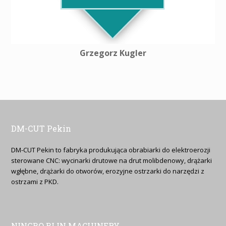
Grzegorz Kugler
DM-CUT Pekin
DM-CUT Pekin to fabryka produkująca obrabiarki do elektroerozji
sterowane CNC: wycinarki drutowe na drut molibdenowy, drążarki
wgłębne, drążarki do otworów, erozyjne ostrzarki do narzędzi z
ostrzami z PKD.
NINGBO BLIN MACHINERY