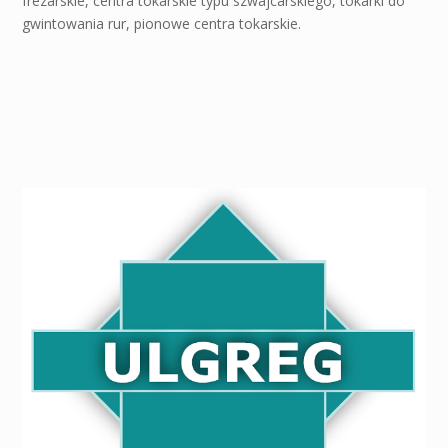
frezarskie, centra tokarskie typu szwajcarskiego, tokarki do
gwintowania rur, pionowe centra tokarskie.