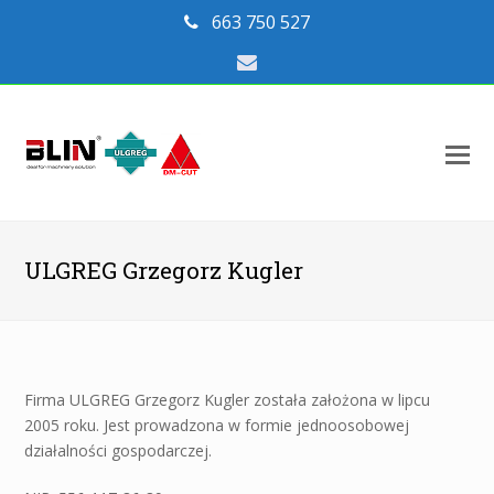
663 750 527
Email
O
Mo
M
ULGREG Grzegorz Kugler
Firma ULGREG Grzegorz Kugler została założona w lipcu
2005 roku. Jest prowadzona w formie jednoosobowej
działalności gospodarczej.