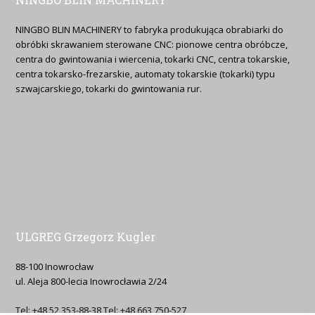
NINGBO BLIN MACHINERY to fabryka produkująca obrabiarki do
obróbki skrawaniem sterowane CNC: pionowe centra obróbcze,
centra do gwintowania i wiercenia, tokarki CNC, centra tokarskie,
centra tokarsko-frezarskie, automaty tokarskie (tokarki) typu
szwajcarskiego, tokarki do gwintowania rur.
ULGREG Grzegorz Kugler
88-100 Inowrocław
ul. Aleja 800-lecia Inowrocławia 2/24
Tel: +48 52 353-88-38 Tel: +48 663 750-527