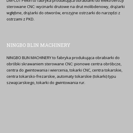
DM-CUT Pekin to fabryka produkująca obrabiarki do elektroerozji
sterowane CNC: wycinarki drutowe na drut molibdenowy, drążarki
wgłębne, drążarki do otworów, erozyjne ostrzarki do narzędzi z
ostrzami z PKD.
NINGBO BLIN MACHINERY
NINGBO BLIN MACHINERY to fabryka produkująca obrabiarki do
obróbki skrawaniem sterowane CNC: pionowe centra obróbcze,
centra do gwintowania i wiercenia, tokarki CNC, centra tokarskie,
centra tokarsko-frezarskie, automaty tokarskie (tokarki) typu
szwajcarskiego, tokarki do gwintowania rur.