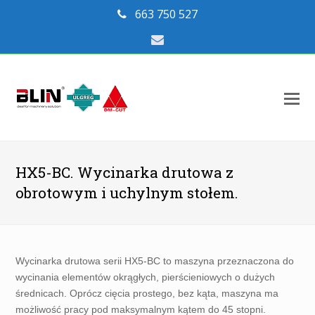
663 750 527
Email
O
Mo
M
HX5-BC. Wycinarka drutowa z
obrotowym i uchylnym stołem.
Wycinarka drutowa serii HX5-BC to maszyna przeznaczona do
wycinania elementów okrągłych, pierścieniowych o dużych
średnicach. Oprócz cięcia prostego, bez kąta, maszyna ma
możliwość pracy pod maksymalnym kątem do 45 stopni.