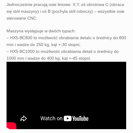
Jednocześnie pracują osie liniowe: X,Y, oś obrotowa C (obraca
się stół maszyny) i oś B (pochyla stół roboczy) – wszystkie osie
sterowane CNC.
Maszyna występuje w dwóch typach:
– HX5-BC800 to możliwość obrabiania detalu o średnicy do 800
mm i wadze do 250 kg, kąt +-30 stopni;
– HX5-BC1000 to możliwość obrabiania detali o średnicy do
1000 mm i wadze do 400 kg, kąt +-45 stopni.