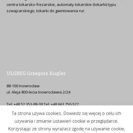
centra tokarsko-frezarskie, automaty tokarskie (tokarki) typu
szwajcarskiego, tokarki do gwintowania rur.
ULGREG Grzegorz Kugler
88-100 Inowrocław
ul. Aleja 800-lecia Inowrocławia 2/24
Tel: +48 52 353-88-38 Tel: +48 663 750-527
Ta strona używa cookies. Dowiedz się więcej o celu ich
Email: g.kugler(at)ulgreg.pl
używania i zmianie ustawień cookie w przeglądarce.
Korzystając ze strony wyrażasz zgodę na używanie cookie,
Prosimy o kontakt na telefon komórkowy lub mail.