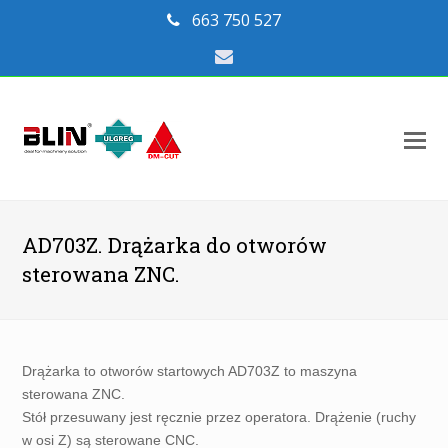
663 750 527
Email
O
Mo
M
AD703Z. Drążarka do otworów
sterowana ZNC.
Drążarka to otworów startowych AD703Z to maszyna
sterowana ZNC.
Stół przesuwany jest ręcznie przez operatora. Drążenie (ruchy
w osi Z) są sterowane CNC.