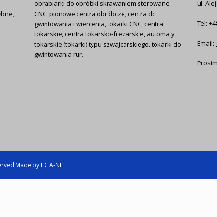
obrabiarki do obróbki skrawaniem sterowane
ul. Ale
ębne,
CNC: pionowe centra obróbcze, centra do
Tel: +4
gwintowania i wiercenia, tokarki CNC, centra
tokarskie, centra tokarsko-frezarskie, automaty
Email: 
tokarskie (tokarki) typu szwajcarskiego, tokarki do
gwintowania rur.
Prosim
served Made by IDEA-NET