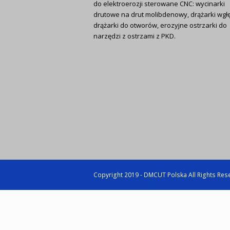
do elektroerozji sterowane CNC: wycinarki
drutowe na drut molibdenowy, drążarki wgł
drążarki do otworów, erozyjne ostrzarki do
narzędzi z ostrzami z PKD.
Copyright 2019 - DMCUT Polska All Rights Re