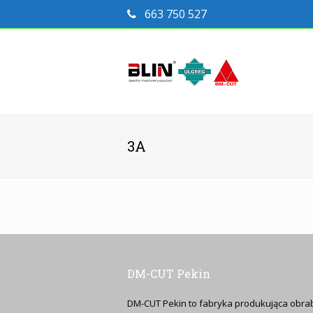
663 750 527
3A
DM-CUT Pekin
DM-CUT Pekin to fabryka produkująca obrab