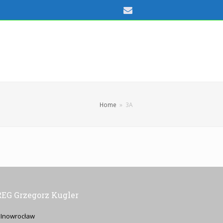
Email
Home
»
3A
EG Grzegorz Kugler
 Inowrocław