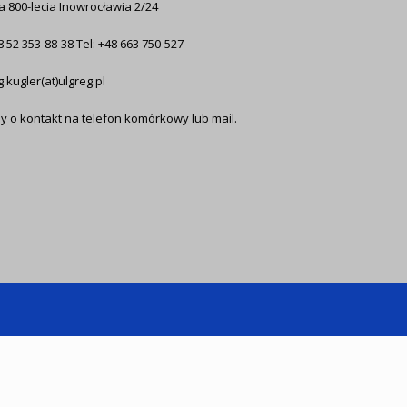
ja 800-lecia Inowrocławia 2/24
8 52 353-88-38 Tel: +48 663 750-527
g.kugler(at)ulgreg.pl
y o kontakt na telefon komórkowy lub mail.